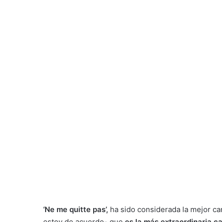
‘Ne me quitte pas’
,
ha sido considerada la mejor ca
estoy de acuerdo- que
es la más extraordinaria ca