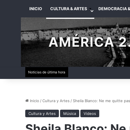
INICIO
CULTURA & ARTES
DEMOCRACIA &
AMÉRICA 2.
Noticias de última hora
Inicio
/
Cultura y Artes
/
Sheila Blanco: Ne me quitte pa
Cultura y Artes
Música
Videos
Sheila Blanco: Ne