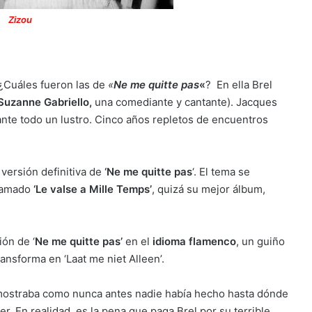
Zizou
 ¿Cuáles fueron las de
«
Ne me quitte pas
«
? En ella Brel
Suzanne Gabriello,
una comediante y cantante). Jacques
ante todo un lustro. Cinco años repletos de encuentros
versión definitiva de
‘
Ne me quitte pas
‘. El tema se
llamado
‘Le valse a Mille Temps’
, quizá su mejor álbum,
ión de ‘
Ne me quitte pas’
en el
idioma flamenco
, un guiño
ansforma en ‘Laat me niet Alleen’.
mostraba como nunca antes nadie había hecho hasta dónde
. En realidad, es la pena que paga Brel por su terrible