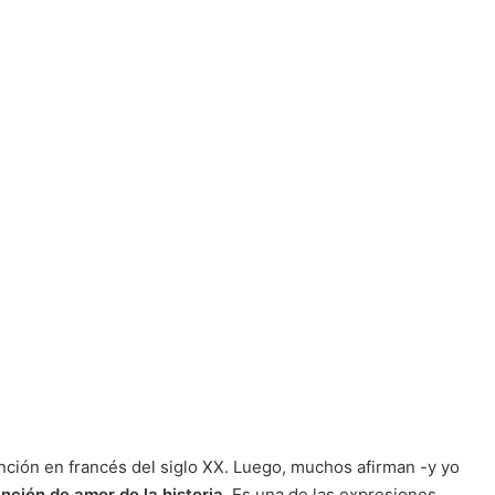
nción en francés del siglo XX. Luego, muchos afirman -y yo
nción de amor de la historia
. Es una de las expresiones