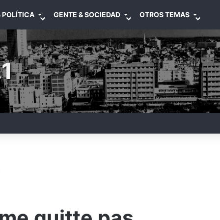
 POLÍTICA
GENTE & SOCIEDAD
OTROS TEMAS
1
s
 me quitte pas