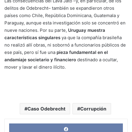
Las consecuencias del Lava Jato –y, en particular, de los
delitos de Odebrecht– también se expandieron otros
países como Chile, República Dominicana, Guatemala y
Paraguay, aunque esta investigación solo se concentró en
nueve naciones. Por su parte,
Uruguay muestra
características singulares
ya que la compañía brasileña
no realizó allí obras, ni sobornó a funcionarios públicos de
ese país, pero sí fue una
pieza fundamental en el
andamiaje societario y financiero
destinado a ocultar,
mover y lavar el dinero ilícito.
Caso Odebrecht
Corrupción
Face