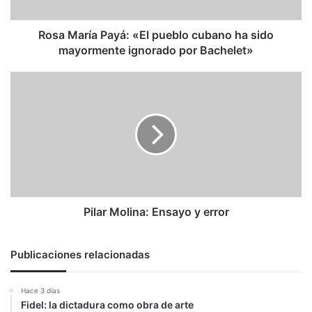
sido
mayormente
ignorado
Rosa María Payá: «El pueblo cubano ha sido
por
mayormente ignorado por Bachelet»
Bachelet»
Pilar
Molina:
Ensayo
y
error
Pilar Molina: Ensayo y error
Publicaciones relacionadas
Hace 3 días
Fidel: la dictadura como obra de arte