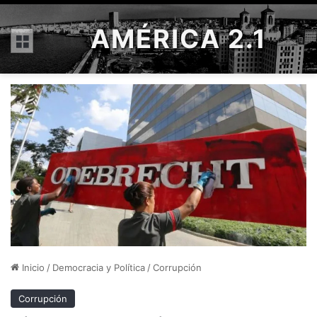
AMÉRICA 2.1
Menú
Inicio
/
Democracia y Política
/
Corrupción
Corrupción