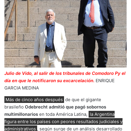
Julio de Vido, al salir de los tribunales de Comodoro Py el
día en que le notificaron su excarcelación.
ENRIQUE
GARCIA MEDINA
Más de cinco años después
de que el gigante
brasileño
Odebrecht admitió que pagó sobornos
multimillonarios
en toda América Latina,
la Argentina
figura entre los países con peores resultados judiciales y
administrativos
, según surge de un análisis desarrollado