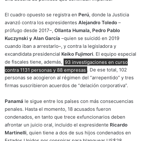
El cuadro opuesto se registra en
Perú
, donde la Justicia
avanzó contra los expresidentes
Alejandro Toledo
–
prófugo desde 2017–,
Ollanta Humala, Pedro Pablo
Kuczynski y Alan García
–quien se suicidó en 2019
cuando iban a arrestarlo–, y contra la legisladora y
excandidata presidencial
Keiko Fujimori
. El equipo especial
de fiscales tiene, además,
93 investigaciones en curso
contra 1131 personas y 88 empresas
. De ese total, 102
personas se acogieron al régimen del “arrepentido” y tres
firmas suscribieron acuerdos de “delación corporativa”.
Panamá
le sigue entre los países con más consecuencias
penales. Hasta el momento, 18 acusados fueron
condenados, en tanto que trece exfuncionarios deben
afrontar un juicio oral, incluido el expresidente
Ricardo
Martinelli
, quien tiene a dos de sus hijos condenados en
Estados Unidos por conspirar para blanquear US$28