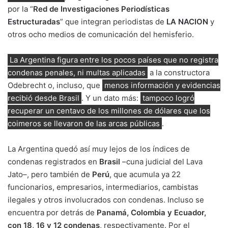
por la “
Red de Investigaciones Periodísticas
Estructuradas
” que integran periodistas de
LA NACION
y
otros ocho medios de comunicación del hemisferio.
La Argentina figura entre los pocos países que no registra
condenas penales, ni multas aplicadas
a la constructora
Odebrecht o, incluso, que
menos información y evidencias
recibió desde Brasil
. Y un dato más:
tampoco logró
recuperar un centavo de los millones de dólares que los
coimeros se llevaron de las arcas públicas
.
La Argentina quedó así muy lejos de los índices de
condenas registrados en
Brasil
–cuna judicial del Lava
Jato–, pero también de
Perú
, que acumula ya 22
funcionarios, empresarios, intermediarios, cambistas
ilegales y otros involucrados con condenas. Incluso se
encuentra por detrás de
Panamá, Colombia y Ecuador,
con 18, 16 y 12 condenas
, respectivamente. Por el