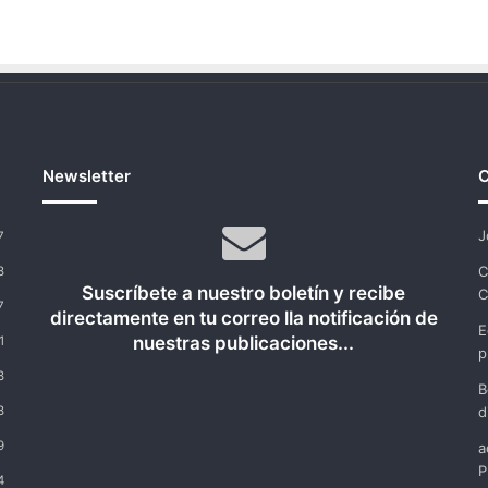
Newsletter
C
J
7
C
8
Suscríbete a nuestro boletín y recibe
C
7
directamente en tu correo lla notificación de
E
nuestras publicaciones...
1
p
8
B
8
d
9
a
P
4