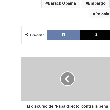
Barack Obama
Embargo
Relaci
Facebook
Compartir
El
discurso
del
'Papa
directo'
contra
la
pena
de
muerte
El discurso del 'Papa directo' contra la pena