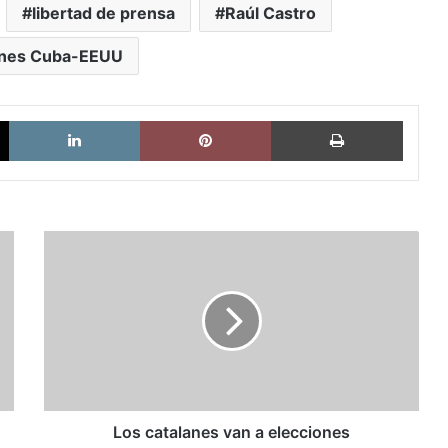
libertad de prensa
Raúl Castro
ones Cuba-EEUU
X
LinkedIn
Pinterest
Imprimi
Los
catalanes
van
a
elecciones
Los catalanes van a elecciones