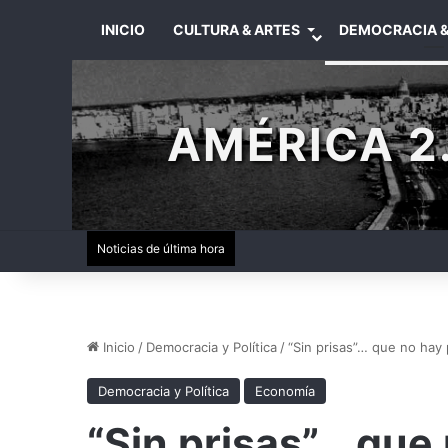
INICIO
CULTURA & ARTES
DEMOCRACIA &
AMÉRICA 2.
Noticias de última hora
Inicio
/
Democracia y Política
/
“Sin prisas”… que no hay
Democracia y Política
Economía
“Sin prisas”… que