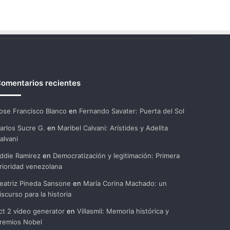
omentarios recientes
ose Francisco Blanco
en
Fernando Savater: Puerta del Sol
arlos Sucre G.
en
Maribel Calvani: Arístides y Adelita
alvani
ddie Ramirez
en
Democratización y legitimación: Primera
rioridad venezolana
eatriz Pineda Sansone
en
María Corina Machado: un
iscurso para la historia
ct 2 video generator
en
Villasmil: Memoria histórica y
remios Nobel