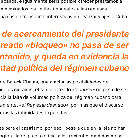
cubanos, e igualmente sería posible ofrecer préstamos a
n eliminados los límites impuestos a las remesas
pañías de transporte interesadas en realizar viajes a Cuba.
 de acercamiento del presidente
areado «bloqueo» no pasa de ser
ntenido, y queda en evidencia la
untad política del régimen cubano
te Barack Obama, que amplía las posibilidades de
ra los cubanos, el tan cacareado
«bloqueo»
no pasa de ser
ia la falta de voluntad política del régimen cubano para
ralmente, «
el Rey está desnudo
«, por más que el discurso
cheras las intimidades expuestas.
s para el castrismo, por eso –pese a que en la Isla no han
gton– la respuesta oficial a las recientes medidas no se