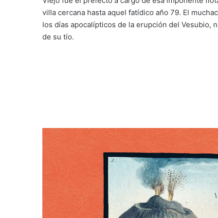
Viejo fue el prefecto a cargo de esa imponente flot
villa cercana hasta aquel fatídico año 79. El muchac
los días apocalípticos de la erupción del Vesubio, 
de su tío.