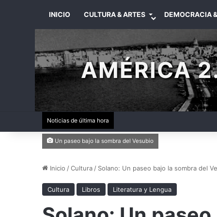
INICIO
CULTURA & ARTES
DEMOCRACIA &
AMÉRICA 2.
Noticias de última hora
Un paseo bajo la sombra del Vesubio
Inicio
/
Cultura
/
Solano: Un paseo bajo la sombra del V
Cultura
Libros
Literatura y Lengua
Solano: Un paseo 