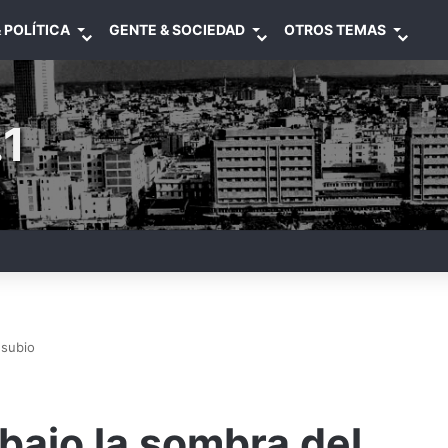
 POLÍTICA
GENTE & SOCIEDAD
OTROS TEMAS
1
esubio
bajo la sombra del