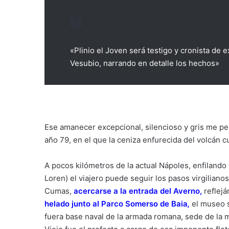
«Plinio el Joven será testigo y cronista de 
Vesubio, narrando en detalle los hechos»
Ese amanecer excepcional, silencioso y gris me perm
año 79, en el que la ceniza enfurecida del volcán c
A pocos kilómetros de la actual Nápoles, enfilando 
Loren) el viajero puede seguir los pasos virgilian
Cumas,
acercarse a la entrada del Averno
,
reflejá
helado junto al Parco Somerso de Baia
,
el museo s
fuera base naval de la armada romana, sede de la 