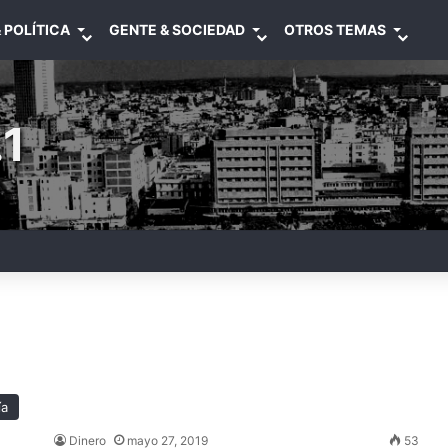
 POLÍTICA
GENTE & SOCIEDAD
OTROS TEMAS
1
ía
Dinero
mayo 27, 2019
53