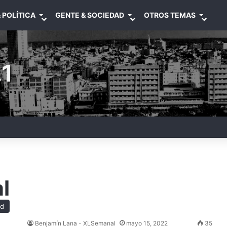
 POLÍTICA
GENTE & SOCIEDAD
OTROS TEMAS
1
l
ad
Benjamín Lana - XLSemanal
mayo 15, 2022
35