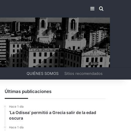
BARRA LATERA
BUSCAR PO
QUIÉNES SOMOS
Sitios recomendados
Últimas publicaciones
Hace 1 día
‘La Odisea’ permitió a Grecia salir de la edad
oscura
Hace 1 día