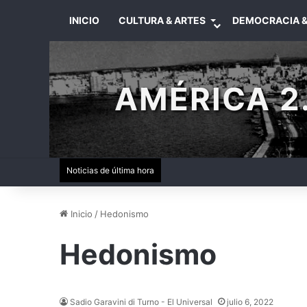
INICIO
CULTURA & ARTES
DEMOCRACIA &
AMÉRICA 2.
Noticias de última hora
Inicio
/
Hedonismo
Hedonismo
Sadio Garavini di Turno - El Universal
julio 6, 2022