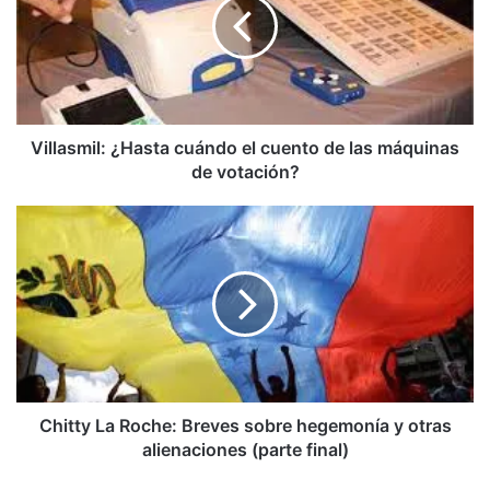
el
cuento
de
las
máquinas
de
votación?
Villasmil: ¿Hasta cuándo el cuento de las máquinas
de votación?
Chitty
La
Roche:
Breves
sobre
hegemonía
y
otras
alienaciones
(parte
Chitty La Roche: Breves sobre hegemonía y otras
final)
alienaciones (parte final)