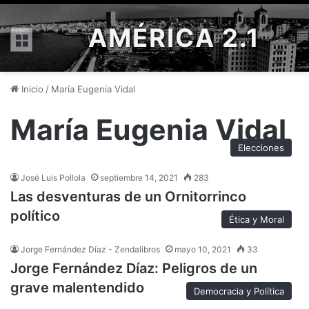
AMÉRICA 2.1
Menú
Inicio
/
María Eugenia Vidal
María Eugenia Vidal
Elecciones
José Luis Pollola
septiembre 14, 2021
283
Las desventuras de un Ornitorrinco
político
Ética y Moral
Jorge Fernández Díaz - Zendalibros
mayo 10, 2021
33
Jorge Fernández Díaz: Peligros de un
grave malentendido
Democracia y Política