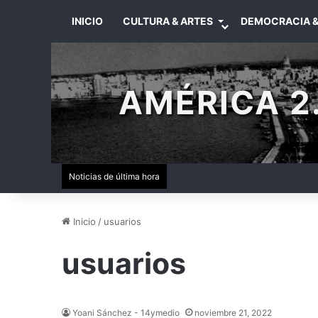
INICIO
CULTURA & ARTES
DEMOCRACIA &
AMÉRICA 2.
Noticias de última hora
Inicio
/
usuarios
usuarios
Yoani Sánchez - 14ymedio
noviembre 21, 2022