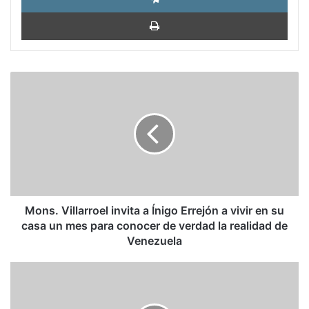
Impri
Mons.
Villarroel
invita
a
Ínigo
Errejón
a
vivir
en
su
Mons. Villarroel invita a Ínigo Errejón a vivir en su
casa
casa un mes para conocer de verdad la realidad de
un
Venezuela
mes
para
Cómo
conocer
opera
de
la