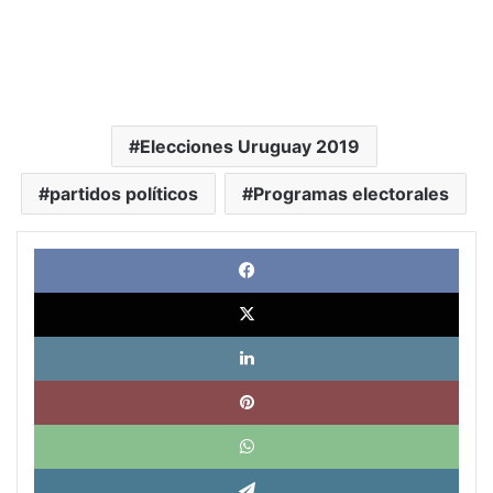
Elecciones Uruguay 2019
partidos políticos
Programas electorales
Face
X
Link
Pinte
What
Tele