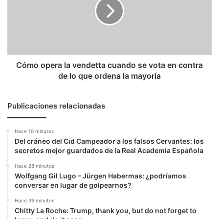
verdad
vendetta
la
cuando
realidad
se
de
vota
Venezuela
en
contra
de
Cómo opera la vendetta cuando se vota en contra
lo
de lo que ordena la mayoría
que
ordena
la
Publicaciones relacionadas
mayoría
Hace 10 minutos
Del cráneo del Cid Campeador a los falsos Cervantes: los
secretos mejor guardados de la Real Academia Española
Hace 28 minutos
Wolfgang Gil Lugo – Jürgen Habermas: ¿podríamos
conversar en lugar de golpearnos?
Hace 39 minutos
Chitty La Roche: Trump, thank you, but do not forget to