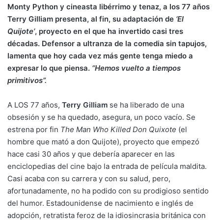
Monty Python y cineasta libérrimo y tenaz, a los 77 años
Terry Gilliam presenta, al fin, su adaptación de
‘El
Quijote’
, proyecto en el que ha invertido casi tres
décadas. Defensor a ultranza de la comedia sin tapujos,
lamenta que hoy cada vez más gente tenga miedo a
expresar lo que piensa.
“Hemos vuelto a tiempos
primitivos”.
A LOS 77 años,
Terry Gilliam
se ha liberado de una
obsesión y se ha quedado, asegura, un poco vacío. Se
estrena por fin
The Man Who Killed Don Quixote
(el
hombre que mató a don Quijote), proyecto que empezó
hace casi 30 años y que debería aparecer en las
enciclopedias del cine bajo la entrada de película maldita.
Casi acaba con su carrera y con su salud, pero,
afortunadamente, no ha podido con su prodigioso sentido
del humor. Estadounidense de nacimiento e inglés de
adopción, retratista feroz de la idiosincrasia británica con