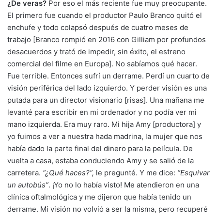
¿De veras?
Por eso el más reciente fue muy preocupante.
El primero fue cuando el productor Paulo Branco quitó el
enchufe y todo colapsó después de cuatro meses de
trabajo [Branco rompió en 2016 con Gilliam por profundos
desacuerdos y trató de impedir, sin éxito, el estreno
comercial del filme en Europa]. No sabíamos qué hacer.
Fue terrible. Entonces sufrí un derrame. Perdí un cuarto de
visión periférica del lado izquierdo. Y perder visión es una
putada para un director visionario [risas]. Una mañana me
levanté para escribir en mi ordenador y no podía ver mi
mano izquierda. Era muy raro. Mi hija Amy [productora] y
yo fuimos a ver a nuestra hada madrina, la mujer que nos
había dado la parte final del dinero para la película. De
vuelta a casa, estaba conduciendo Amy y se salió de la
carretera.
“¿Qué haces?”,
le pregunté. Y me dice:
“Esquivar
un autobús”
. ¡Yo no lo había visto! Me atendieron en una
clínica oftalmológica y me dijeron que había tenido un
derrame. Mi visión no volvió a ser la misma, pero recuperé