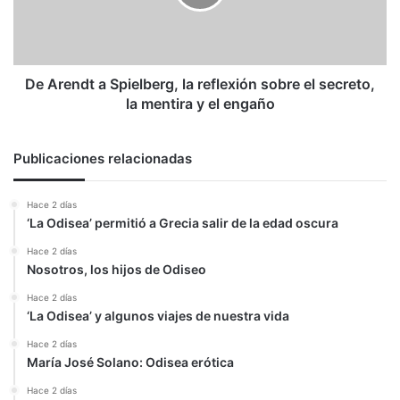
reflexión
sobre
el
secreto,
la
De Arendt a Spielberg, la reflexión sobre el secreto,
mentira
la mentira y el engaño
y
el
engaño
Publicaciones relacionadas
Hace 2 días
‘La Odisea’ permitió a Grecia salir de la edad oscura
Hace 2 días
Nosotros, los hijos de Odiseo
Hace 2 días
‘La Odisea’ y algunos viajes de nuestra vida
Hace 2 días
María José Solano: Odisea erótica
Hace 2 días