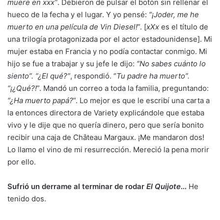
muere en xxx”
. Debieron de pulsar el botón sin rellenar el
hueco de la fecha y el lugar. Y yo pensé:
“¡Joder, me he
muerto en una película de Vin Diesel!
”. [
xXx
es el título de
una trilogía protagonizada por el actor estadounidense]. Mi
mujer estaba en Francia y no podía contactar conmigo. Mi
hijo se fue a trabajar y su jefe le dijo:
“No sabes cuánto lo
siento”. “¿El qué?”
, respondió. “
Tu padre ha muerto”.
“¡¿Qué?!
”. Mandó un correo a toda la familia, preguntando:
“¿Ha muerto papá?
”. Lo mejor es que le escribí una carta a
la entonces directora de Variety explicándole que estaba
vivo y le dije que no quería dinero, pero que sería bonito
recibir una caja de Château Margaux. ¡Me mandaron dos!
Lo llamo el vino de mi resurrección. Mereció la pena morir
por ello.
Sufrió un derrame al terminar de rodar
El Quijote
…
He
tenido dos.