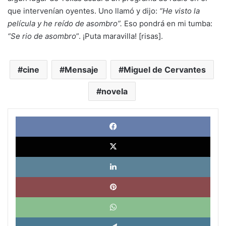
que intervenían oyentes. Uno llamó y dijo:
“He visto la
película y he reído de asombro”.
Eso pondrá en mi tumba:
“Se rio de asombro
”. ¡Puta maravilla! [risas].
cine
Mensaje
Miguel de Cervantes
novela
Face
X
Link
Pinte
What
Tele