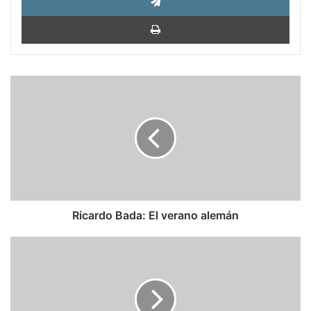
Impri
Ricardo
Bada:
El
verano
alemán
Ricardo Bada: El verano alemán
De
Arendt
a
Spielberg,
la