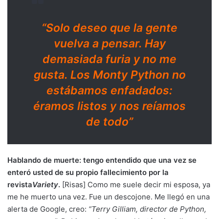
“Solo deseo que la gente
vuelva a pensar. Hay
demasiada furia y no me
gusta. Los Monty Python no
estábamos enfadados:
éramos listos y nos reíamos
de todo”
Hablando de muerte: tengo entendido que una vez se
enteró usted de su propio fallecimiento por la
revista
Variety
.
[Risas] Como me suele decir mi esposa, ya
me he muerto una vez. Fue un descojone. Me llegó en una
alerta de Google, creo:
“Terry Gilliam, director de Python,