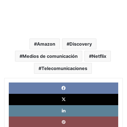
Amazon
Discovery
Medios de comunicación
Netflix
Telecomunicaciones
Face
X
Link
Pinte