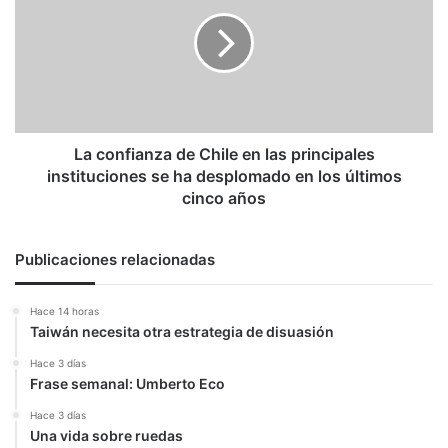
de
Chile
en
las
principales
instituciones
se
ha
La confianza de Chile en las principales
desplomado
instituciones se ha desplomado en los últimos
en
cinco años
los
últimos
cinco
Publicaciones relacionadas
años
Hace 14 horas
Taiwán necesita otra estrategia de disuasión
Hace 3 días
Frase semanal: Umberto Eco
Hace 3 días
Una vida sobre ruedas