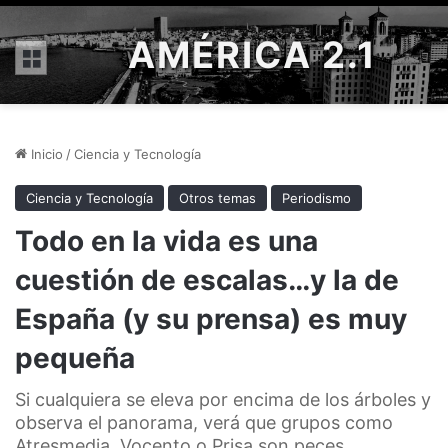
AMÉRICA 2.1
Menú
Inicio
/
Ciencia y Tecnología
Ciencia y Tecnología
Otros temas
Periodismo
Todo en la vida es una
cuestión de escalas…y la de
España (y su prensa) es muy
pequeña
Si cualquiera se eleva por encima de los árboles y
observa el panorama, verá que grupos como
Atresmedia, Vocento o Prisa son peces