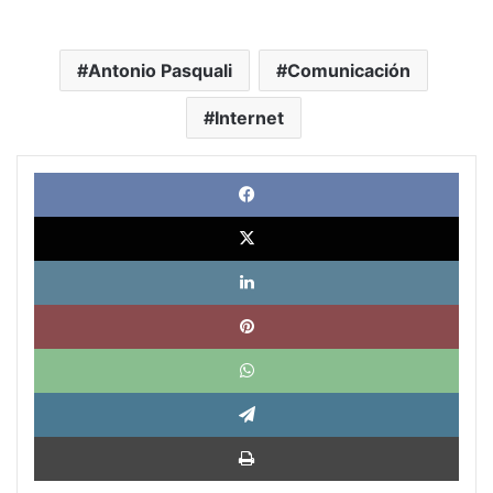
Antonio Pasquali
Comunicación
Internet
Face
X
Link
Pinte
What
Tele
Impri