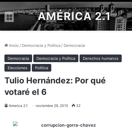
AMÉRICA 2.1
Menú
Inicio
/
Democracia y Política
/
Democracia
Democracia
Democracia y Política
Derechos humanos
Elecciones
Política
Tulio Hernández: Por qué
votaré el 6
America 2.1
noviembre 29, 2015
32