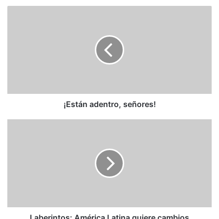
¡Están
adentro,
señores!
¡Están adentro, señores!
Laberintos:
América
Latina
quiere
cambios
Laberintos: América Latina quiere cambios