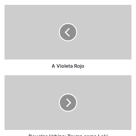
A
Violeta
Rojo
A Violeta Rojo
Douglas
Urbina:
Trump
como
Loki