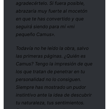
agradecértelo. Si fuera posible,
abrazaría muy fuerte al mocetón
en que te has convertido y que
seguirá siendo para mí «mi
pequeño Camus».
Todavía no he leído la obra, salvo
las primeras páginas. ¿Quién es
Camus? Tengo la impresión de que
los que tratan de penetrar en tu
personalidad no lo consiguen.
Siempre has mostrado un pudor
instintivo ante la idea de descubrir
tu naturaleza, tus sentimientos.