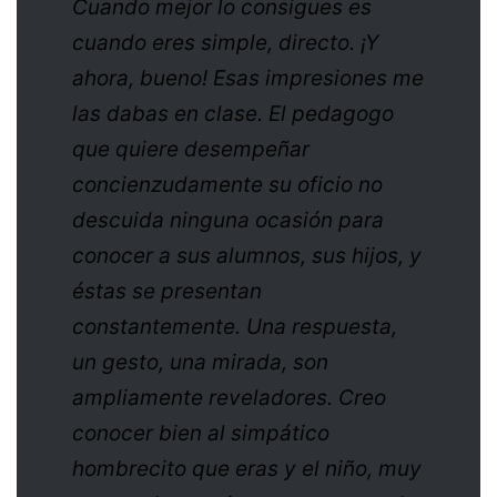
Cuando mejor lo consigues es
cuando eres simple, directo. ¡Y
ahora, bueno! Esas impresiones me
las dabas en clase. El pedagogo
que quiere desempeñar
concienzudamente su oficio no
descuida ninguna ocasión para
conocer a sus alumnos, sus hijos, y
éstas se presentan
constantemente. Una respuesta,
un gesto, una mirada, son
ampliamente reveladores. Creo
conocer bien al simpático
hombrecito que eras y el niño, muy