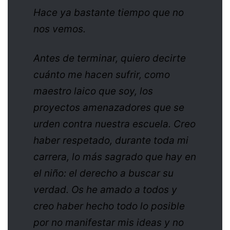
Hace ya bastante tiempo que no
nos vemos.
Antes de terminar, quiero decirte
cuánto me hacen sufrir, como
maestro laico que soy, los
proyectos amenazadores que se
urden contra nuestra escuela. Creo
haber respetado, durante toda mi
carrera, lo más sagrado que hay en
el niño: el derecho a buscar su
verdad. Os he amado a todos y
creo haber hecho todo lo posible
por no manifestar mis ideas y no