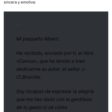
sincera y emotiva:
Mi pequeño Albert:
He recibido, enviado por ti, el libro
«Camus», que ha tenido a bien
dedicarme su autor, el señor J.-
Cl.Brisville.
Soy incapaz de expresar la alegría
que me has dado con la gentileza
de tu gesto ni sé cómo