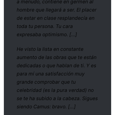
a menudo, contiene en germen al
hombre que llegará a ser. El placer
de estar en clase resplandecía en
toda tu persona. Tu cara
expresaba optimismo. […]
He visto la lista en constante
aumento de las obras que te están
dedicadas o que hablan de ti. Y es
para mí una satisfacción muy
grande comprobar que tu
celebridad (es la pura verdad) no
se te ha subido a la cabeza. Sigues
siendo Camus: bravo. […]