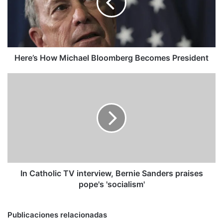
Becomes
President
Here’s How Michael Bloomberg Becomes President
In
Catholic
TV
interview,
Bernie
Sanders
praises
pope's
'socialism'
In Catholic TV interview, Bernie Sanders praises
pope's 'socialism'
Publicaciones relacionadas