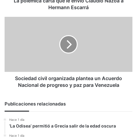
La polémica carta que le envió Claudio Nazoa a
Escarrá
Hermann Escarrá
Sociedad
civil
organizada
plantea
un
Acuerdo
Nacional
de
progreso
y
Sociedad civil organizada plantea un Acuerdo
paz
Nacional de progreso y paz para Venezuela
para
Venezuela
Publicaciones relacionadas
Hace 1 día
‘La Odisea’ permitió a Grecia salir de la edad oscura
Hace 1 día