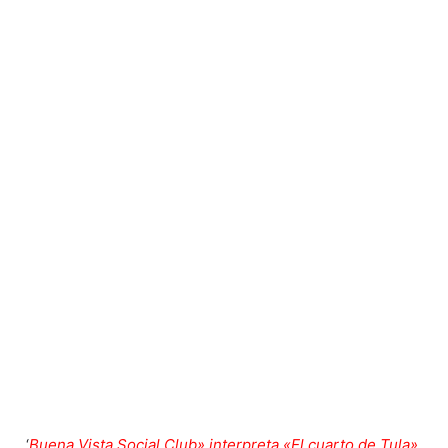
‘
Buena Vista Social Club» interpreta «El cuarto de Tula».