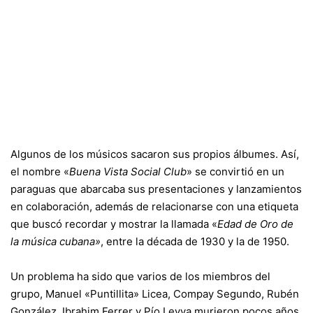
Algunos de los músicos sacaron sus propios álbumes. Así,
el nombre «
Buena Vista Social Club
» se convirtió en un
paraguas que abarcaba sus presentaciones y lanzamientos
en colaboración, además de relacionarse con una etiqueta
que buscó recordar y mostrar la llamada «
Edad de Oro de
la música cubana»
, entre la
década de 1930
y
la de 1950
.
Un problema ha sido que varios de los miembros del
grupo,
Manuel «Puntillita» Licea
,
Compay Segundo
,
Rubén
González
,
Ibrahim Ferrer
y
Pío Leyva
murieron pocos años