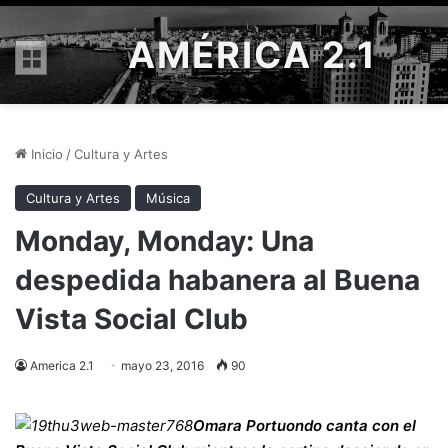
AMÉRICA 2.1
Menú
Inicio
/
Cultura y Artes
Cultura y Artes
Música
Monday, Monday: Una
despedida habanera al Buena
Vista Social Club
America 2.1
mayo 23, 2016
90
Omara Portuondo canta con el