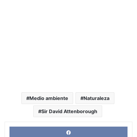
Medio ambiente
Naturaleza
Sir David Attenborough
Face