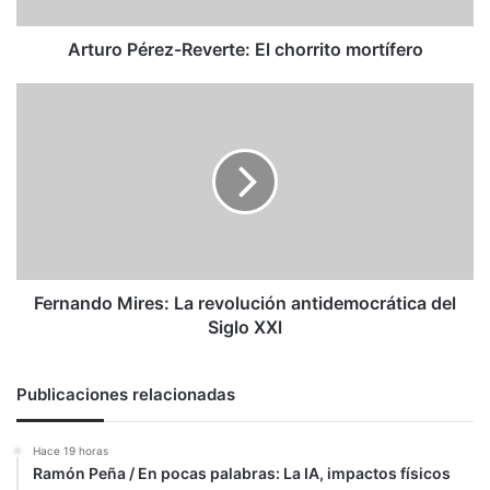
Arturo Pérez-Reverte: El chorrito mortífero
Fernando
Mires:
La
revolución
antidemocrática
del
Siglo
XXl
Fernando Mires: La revolución antidemocrática del
Siglo XXl
Publicaciones relacionadas
Hace 19 horas
Ramón Peña / En pocas palabras: La IA, impactos físicos