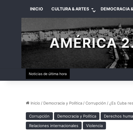
INICIO
CULTURA & ARTES
DEMOCRACIA &
AMÉRICA 2.
Noticias de última hora
Inicio
/
Democracia y Política
/
Corrupción
/
¿Es Cuba res
Corrupción
Democracia y Política
Derechos hum
Relaciones internacionales
Violencia