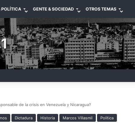
 POLÍTICA
GENTE & SOCIEDAD
OTROS TEMAS
1
ponsable de la crisis en Venezuela y Nicaragua?
anos
Dictadura
Historia
Marcos Villasmil
Política