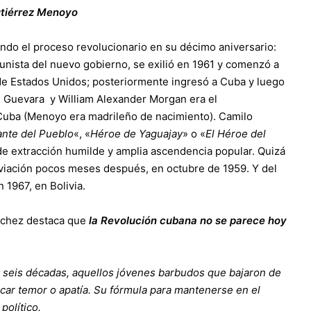
utiérrez Menoyo
zando el proceso revolucionario en su décimo aniversario:
nista del nuevo gobierno, se exilió en 1961 y comenzó a
de Estados Unidos; posteriormente ingresó a Cuba y luego
e Guevara y William Alexander Morgan era el
Cuba (Menoyo era madrileño de nacimiento). Camilo
nte del Pueblo
«, «
Héroe de Yaguajay
» o «
El Héroe del
de extracción humilde y amplia ascendencia popular. Quizá
aviación pocos meses después, en octubre de 1959. Y del
1967, en Bolivia.
nchez destaca que
la Revolución cubana no se parece hoy
i seis décadas, aquellos jóvenes barbudos que bajaron de
car temor o apatía. Su fórmula para mantenerse en el
político.