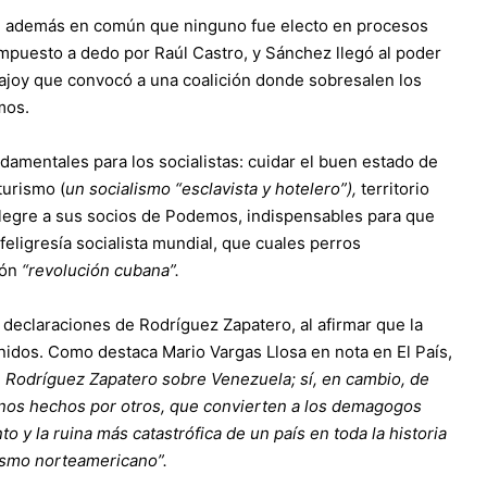
en además en común que ninguno fue electo en procesos
impuesto a dedo por Raúl Castro, y Sánchez llegó al poder
ajoy que convocó a una coalición donde sobresalen los
mos.
ndamentales para los socialistas: cuidar el buen estado de
turismo (
un
socialismo “esclavista y hotelero”),
territorio
 alegre a sus socios de Podemos, indispensables para que
eligresía socialista mundial, que cuales perros
ión
“revolución cubana”.
 declaraciones de Rodríguez Zapatero, al afirmar que la
nidos. Como destaca Mario Vargas Llosa en nota en El País,
e Rodríguez Zapatero sobre Venezuela; sí, en cambio, de
 unos hechos por otros, que convierten a los demagogos
y la ruina más catastrófica de un país en toda la historia
lismo norteamericano”.