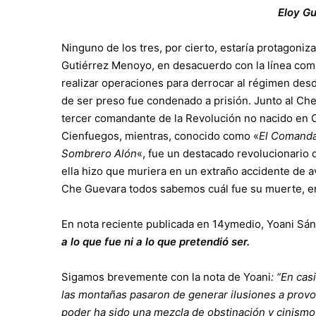
Eloy G
Ninguno de los tres, por cierto, estaría protagoni
Gutiérrez Menoyo, en desacuerdo con la línea comu
realizar operaciones para derrocar al régimen des
de ser preso fue condenado a prisión. Junto al Ch
tercer comandante de la Revolución no nacido en 
Cienfuegos, mientras, conocido como «
El Comanda
Sombrero Alón
«, fue un destacado revolucionario 
ella hizo que muriera en un extraño accidente de 
Che Guevara todos sabemos cuál fue su muerte, en 
En nota reciente publicada en 14ymedio, Yoani Sá
a lo que fue ni a lo que pretendió ser.
Sigamos brevemente con la nota de Yoani
: “
En cas
las montañas pasaron de generar ilusiones a provo
poder ha sido una mezcla de obstinación y cinismo 