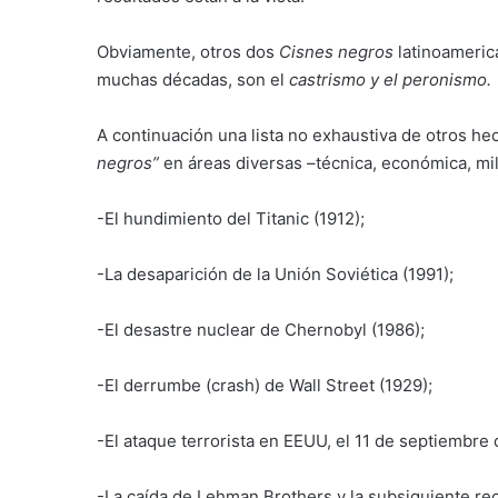
Obviamente, otros dos
Cisnes negros
latinoameric
muchas décadas, son el
castrismo y el peronismo.
A continuación una lista no exhaustiva de otros h
negros”
en áreas diversas –técnica, económica, milit
-El hundimiento del Titanic (1912);
-La desaparición de la Unión Soviética (1991);
-El desastre nuclear de Chernobyl (1986);
-El derrumbe (crash) de Wall Street (1929);
-El ataque terrorista en EEUU, el 11 de septiembre 
-La caída de Lehman Brothers y la subsiguiente r