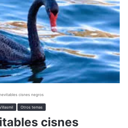
 inevitables cisnes negros
illasmil
Otros temas
vitables cisnes