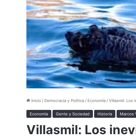
Inicio
/
Democracia y Política
/
Economía
/
Villasmil: Los
Economía
Gente y Sociedad
Historia
Marcos V
Villasmil: Los ine