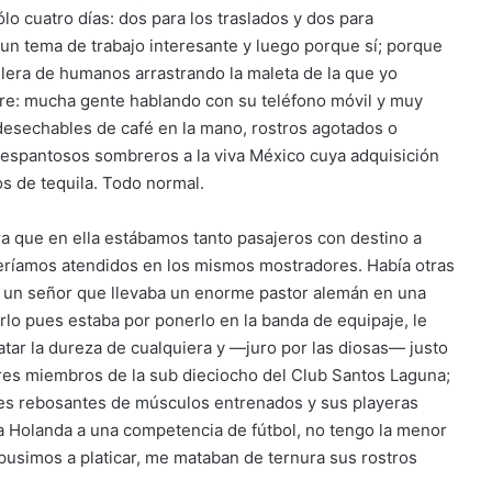
lo cuatro días: dos para los traslados y dos para
 un tema de trabajo interesante y luego porque sí; porque
hilera de humanos arrastrando la maleta de la que yo
re: mucha gente hablando con su teléfono móvil y muy
desechables de café en la mano, rostros agotados o
 espantosos sombreros a la viva México cuya adquisición
s de tequila. Todo normal.
era que en ella estábamos tanto pasajeros con destino a
eríamos atendidos en los mismos mostradores. Había otras
ba un señor que llevaba un enorme pastor alemán en una
zarlo pues estaba por ponerlo en la banda de equipaje, le
ar la dureza de cualquiera y —juro por las diosas— justo
res miembros de la sub dieciocho del Club Santos Laguna;
des rebosantes de músculos entrenados y sus playeras
 Holanda a una competencia de fútbol, no tengo la menor
pusimos a platicar, me mataban de ternura sus rostros