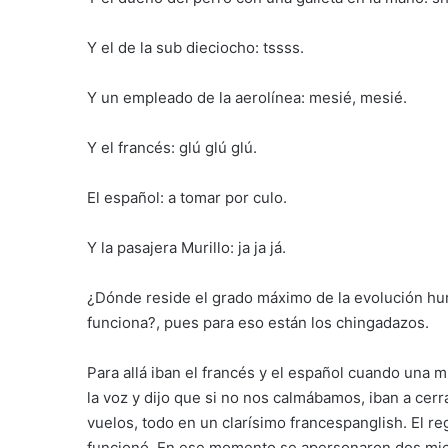
Y el de la sub dieciocho: tssss.
Y un empleado de la aerolínea: mesié, mesié.
Y el francés: glú glú glú.
El español: a tomar por culo.
Y la pasajera Murillo: ja ja já.
¿Dónde reside el grado máximo de la evolución hum
funciona?, pues para eso están los chingadazos.
Para allá iban el francés y el español cuando una 
la voz y dijo que si no nos calmábamos, iban a ce
vuelos, todo en un clarísimo francespanglish. El 
funcionó. En ese momento se apersonaron dos miem