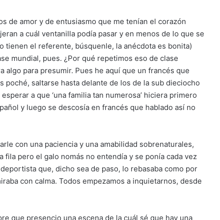
ros de amor y de entusiasmo que me tenían el corazón
jeran a cuál ventanilla podía pasar y en menos de lo que se
o tienen el referente, búsquenle, la anécdota es bonita)
lase mundial, pues. ¿Por qué repetimos eso de clase
ra algo para presumir. Pues he aquí que un francés que
vos poché, saltarse hasta delante de los de la sub dieciocho
sperar a que ‘una familia tan numerosa’ hiciera primero
spañol y luego se descosía en francés que hablado así no
icarle con una paciencia y una amabilidad sobrenaturales,
a fila pero el galo nomás no entendía y se ponía cada vez
l deportista que, dicho sea de paso, lo rebasaba como por
o miraba con calma. Todos empezamos a inquietarnos, desde
pre que presencio una escena de la cuál sé que hay una