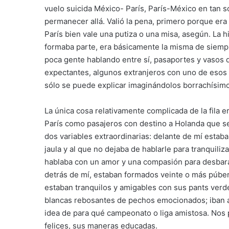
vuelo suicida México- París, París-México en tan só
permanecer allá. Valió la pena, primero porque era
París bien vale una putiza o una misa, asegún. La 
formaba parte, era básicamente la misma de siemp
poca gente hablando entre sí, pasaportes y vasos 
expectantes, algunos extranjeros con uno de esos
sólo se puede explicar imaginándolos borrachísimo
La única cosa relativamente complicada de la fila 
París como pasajeros con destino a Holanda que s
dos variables extraordinarias: delante de mí esta
jaula y al que no dejaba de hablarle para tranquili
hablaba con un amor y una compasión para desbarat
detrás de mí, estaban formados veinte o más púbe
estaban tranquilos y amigables con sus pants ver
blancas rebosantes de pechos emocionados; iban a
idea de para qué campeonato o liga amistosa. Nos 
felices, sus maneras educadas.