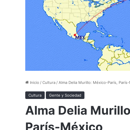
Inicio
/
Cultura
/
Alma Delia Murillo: México-París, París
Cultura
Gente y Sociedad
Alma Delia Murill
París-México