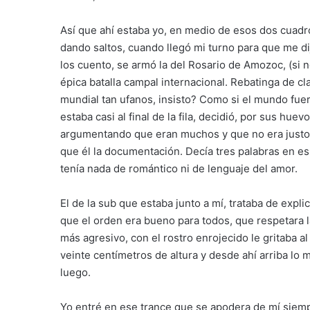
Así que ahí estaba yo, en medio de esos dos cuad
dando saltos, cuando llegó mi turno para que me di
los cuento, se armó la del Rosario de Amozoc, (si n
épica batalla campal internacional. Rebatinga de c
mundial tan ufanos, insisto? Como si el mundo fue
estaba casi al final de la fila, decidió, por sus hue
argumentando que eran muchos y que no era justo e
que él la documentación. Decía tres palabras en e
tenía nada de romántico ni de lenguaje del amor.
El de la sub que estaba junto a mí, trataba de expl
que el orden era bueno para todos, que respetara l
más agresivo, con el rostro enrojecido le gritaba a
veinte centímetros de altura y desde ahí arriba l
luego.
Yo entré en ese trance que se apodera de mí siem