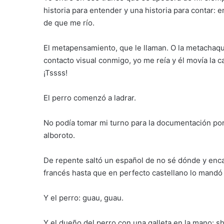
historia para entender y una historia para contar:
de que me río.
El metapensamiento, que le llaman. O la metachaqu
contacto visual conmigo, yo me reía y él movía la 
¡Tssss!
El perro comenzó a ladrar.
No podía tomar mi turno para la documentación porq
alboroto.
De repente saltó un español de no sé dónde y enca
francés hasta que en perfecto castellano lo mandó a
Y el perro: guau, guau.
Y el dueño del perro con una galleta en la mano: s