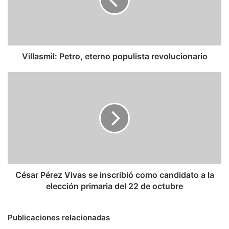
revolucionario
Villasmil: Petro, eterno populista revolucionario
César
Pérez
Vivas
se
inscribió
como
candidato
a
la
elección
César Pérez Vivas se inscribió como candidato a la
primaria
elección primaria del 22 de octubre
del
22
de
Publicaciones relacionadas
octubre