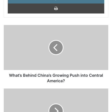
Impri
What’s
Behind
China’s
Growing
Push
into
Central
America?
What’s Behind China’s Growing Push into Central
America?
1970:
Frágil
pacto
acabaría
con