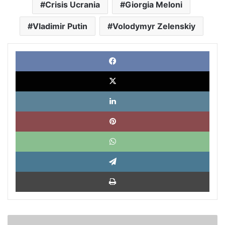
Crisis Ucrania
Giorgia Meloni
Vladimir Putin
Volodymyr Zelenskiy
Face
X
Link
Pinte
What
Tele
Impri
Arturo