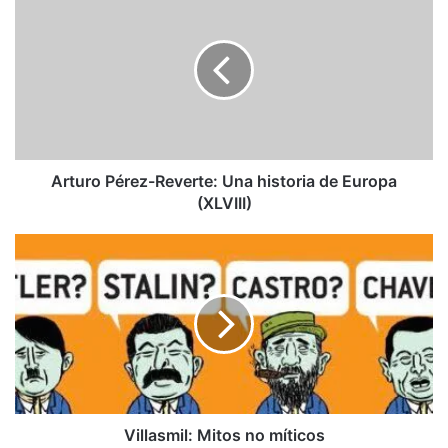
Pérez-
Reverte:
Una
historia
de
Europa
(XLVIII)
Arturo Pérez-Reverte: Una historia de Europa
(XLVIII)
Villasmil:
Mitos
no
míticos
Villasmil: Mitos no míticos