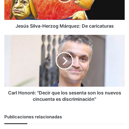
caricaturas
Jesús Silva-Herzog Márquez: De caricaturas
Carl
Honoré:
"Decir
que
los
sesenta
son
los
nuevos
cincuenta
Carl Honoré: "Decir que los sesenta son los nuevos
es
cincuenta es discriminación"
discriminación"
Publicaciones relacionadas