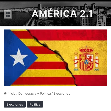
AMÉRICA 2.1
Menú
Inicio
/
Democracia y Política
/
Elecciones
Elecciones
Política