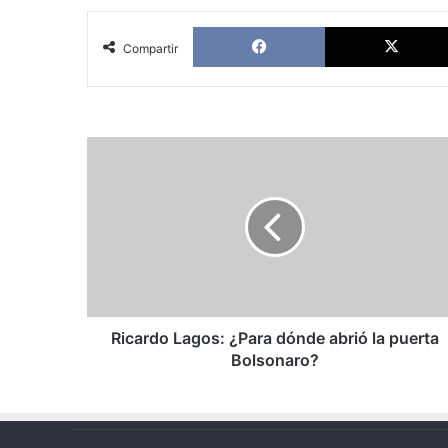
Facebook
Compartir
Ricardo
Lagos:
¿Para
dónde
abrió
la
puerta
Bolsonaro?
Ricardo Lagos: ¿Para dónde abrió la puerta
Bolsonaro?