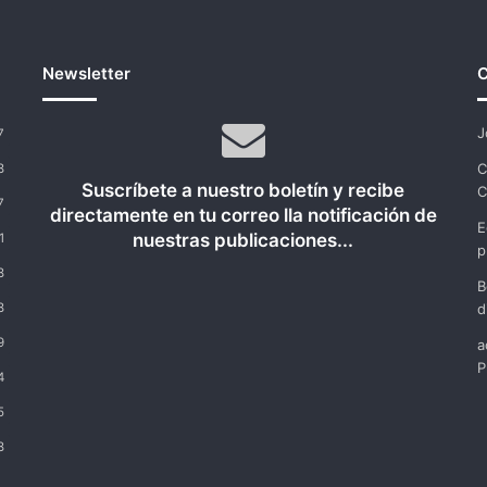
Newsletter
C
J
7
C
8
Suscríbete a nuestro boletín y recibe
C
7
directamente en tu correo lla notificación de
E
nuestras publicaciones...
1
p
8
B
8
d
9
a
P
4
5
8