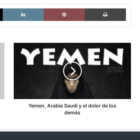
X
LinkedIn
Pinterest
Imprimi
Yemen,
Arabia
Saudí
y
el
dolor
de
los
demás
Yemen, Arabia Saudí y el dolor de los
demás