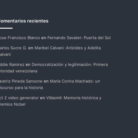
omentarios recientes
ose Francisco Blanco
en
Fernando Savater: Puerta del Sol
arlos Sucre G.
en
Maribel Calvani: Arístides y Adelita
alvani
ddie Ramirez
en
Democratización y legitimación: Primera
rioridad venezolana
eatriz Pineda Sansone
en
María Corina Machado: un
iscurso para la historia
ct 2 video generator
en
Villasmil: Memoria histórica y
remios Nobel