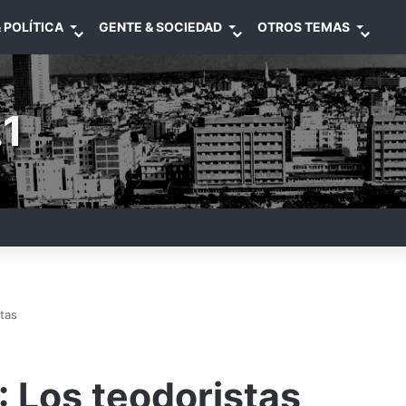
 POLÍTICA
GENTE & SOCIEDAD
OTROS TEMAS
1
stas
: Los teodoristas