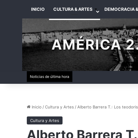
INICIO
CULTURA & ARTES
DEMOCRACIA &
AMÉRICA 2.
Noticias de última hora
Inicio
/
Cultura y Artes
/
Alberto Barrera T.: Los teodori
Cultura y Artes
Alberto Barrera T.