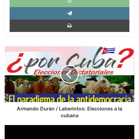
Tele
Impri
Armando
Durán
/
Laberintos:
Elecciones
a
la
cubana
Armando Durán / Laberintos: Elecciones a la
cubana
Frankenstein.
200