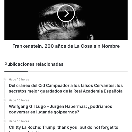
años
de
La
Cosa
sin
Nombre
Frankenstein. 200 años de La Cosa sin Nombre
Publicaciones relacionadas
Hace 15 horas
Del cráneo del Cid Campeador a los falsos Cervantes: los
secretos mejor guardados de la Real Academia Española
Hace 16 horas
Wolfgang Gil Lugo – Jürgen Habermas: ¿podríamos
conversar en lugar de golpearnos?
Hace 16 horas
Chitty La Roche: Trump, thank you, but do not forget to