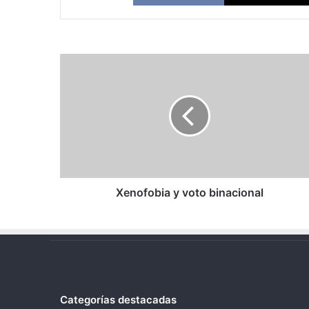
Xenofobia
y
voto
binacional
Xenofobia y voto binacional
Categorías destacadas