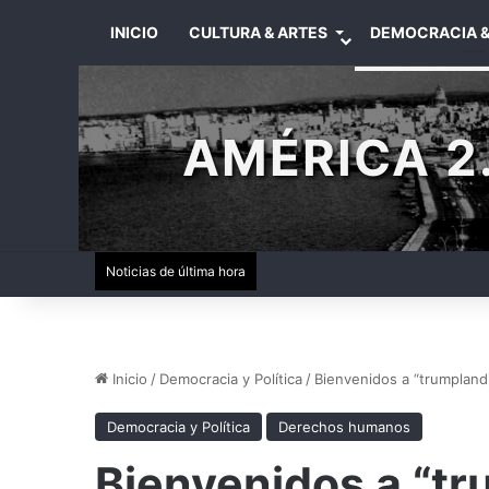
INICIO
CULTURA & ARTES
DEMOCRACIA &
AMÉRICA 2.
Noticias de última hora
Inicio
/
Democracia y Política
/
Bienvenidos a “trumpland
Democracia y Política
Derechos humanos
Bienvenidos a “tr