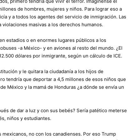
, primero tendría que vivir el terror. Imagínense el
millones de hombres, mujeres y niños. Para lograr eso a
licía y a todos los agentes del servicio de inmigración. Las
a violaciones masivas a los derechos humanos.
 en estadios o en enormes lugares públicos a los
obuses -a México- y en aviones al resto del mundo. ¿El
 12.500 dólares por inmigrante, según un cálculo de ICE.
tución y le quitara la ciudadanía a los hijos de
o tendría que deportar a 4,5 millones de esos niños que
es de México y la mamá de Honduras ¿a dónde se envía un
és de dar a luz y con sus bebés? Sería patético meterse
s, niños y estudiantes.
os mexicanos, no con los canadienses. Por eso Trump