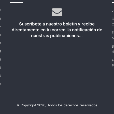
J
7
C
8
Suscríbete a nuestro boletín y recibe
C
7
directamente en tu correo lla notificación de
E
nuestras publicaciones...
1
p
8
B
8
d
9
a
P
4
5
8
© Copyright 2026, Todos los derechos reservados