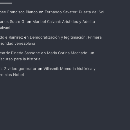
ose Francisco Blanco
en
Fernando Savater: Puerta del Sol
arlos Sucre G.
en
Maribel Calvani: Arístides y Adelita
alvani
ddie Ramirez
en
Democratización y legitimación: Primera
rioridad venezolana
eatriz Pineda Sansone
en
María Corina Machado: un
iscurso para la historia
ct 2 video generator
en
Villasmil: Memoria histórica y
remios Nobel