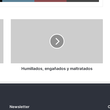
Humillados,
engañados
y
maltratados
Humillados, engañados y maltratados
Newsletter
C