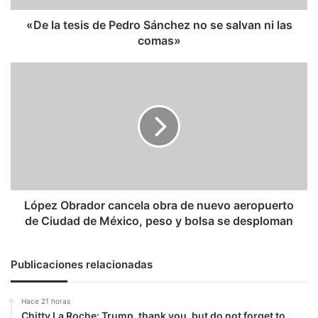
salvan
ni
«De la tesis de Pedro Sánchez no se salvan ni las
las
comas»
comas»
López
Obrador
cancela
obra
de
nuevo
aeropuerto
de
Ciudad
de
López Obrador cancela obra de nuevo aeropuerto
México,
de Ciudad de México, peso y bolsa se desploman
peso
y
bolsa
Publicaciones relacionadas
se
desploman
Hace 21 horas
Chitty La Roche: Trump, thank you, but do not forget to