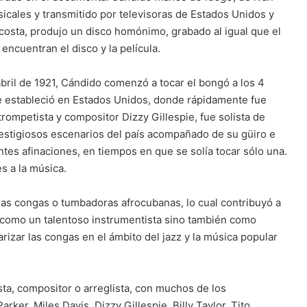
sicales y transmitido por televisoras de Estados Unidos y
costa, produjo un disco homónimo, grabado al igual que el
ncuentran el disco y la película.
abril de 1921, Cándido comenzó a tocar el bongó a los 4
e estableció en Estados Unidos, donde rápidamente fue
 trompetista y compositor Dizzy Gillespie, fue solista de
restigiosos escenarios del país acompañado de su güiro e
tes afinaciones, en tiempos en que se solía tocar sólo una.
s a la música.
las congas o tumbadoras afrocubanas, lo cual contribuyó a
lo como un talentoso instrumentista sino también como
arizar las congas en el ámbito del jazz y la música popular
a, compositor o arreglista, con muchos de los
rker, Miles Davis, Dizzy Gillespie, Billy Taylor, Tito