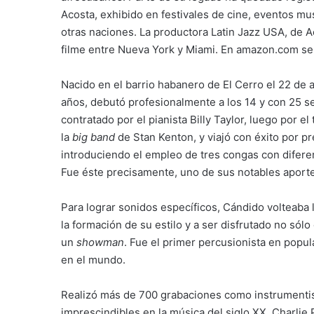
Acosta, exhibido en festivales de cine, eventos mu
otras naciones. La productora Latin Jazz USA, de A
filme entre Nueva York y Miami. En amazon.com se e
Nacido en el barrio habanero de El Cerro el 22 de 
años, debutó profesionalmente a los 14 y con 25 s
contratado por el pianista Billy Taylor, luego por el
la
big band
de Stan Kenton, y viajó con éxito por p
introduciendo el empleo de tres congas con diferen
Fue éste precisamente, uno de sus notables aporte
Para lograr sonidos específicos, Cándido volteaba 
la formación de su estilo y a ser disfrutado no só
un
showman
. Fue el primer percusionista en popul
en el mundo.
Realizó más de 700 grabaciones como instrumentist
imprescindibles en la música del siglo XX. Charlie Pa