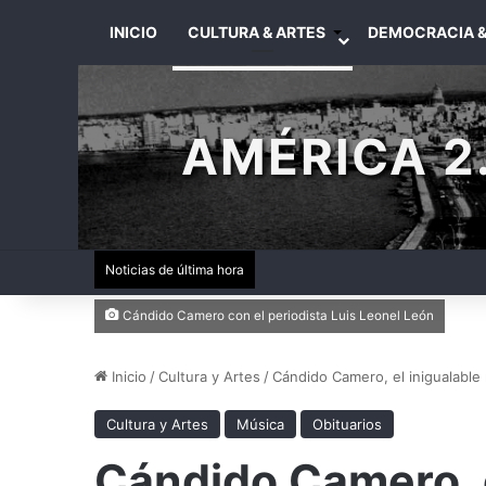
INICIO
CULTURA & ARTES
DEMOCRACIA &
AMÉRICA 2.
Noticias de última hora
Cándido Camero con el periodista Luis Leonel León
Inicio
/
Cultura y Artes
/
Cándido Camero, el inigualable
Cultura y Artes
Música
Obituarios
Cándido Camero, e