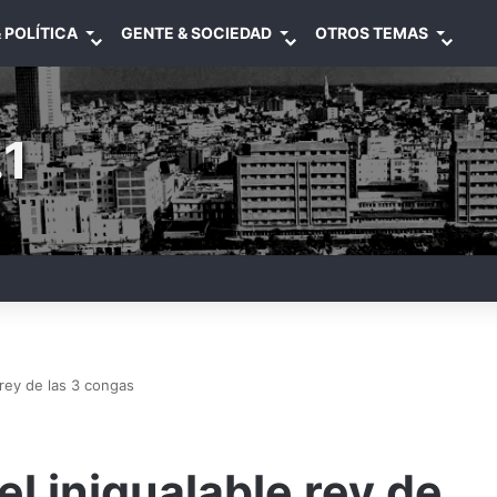
 POLÍTICA
GENTE & SOCIEDAD
OTROS TEMAS
1
 rey de las 3 congas
l inigualable rey de