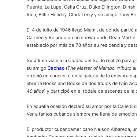
Puente, La Lupe, Celia Cruz, Duke Ellington, Din
Rich, Billie Holiday, Clark Terry y su amigo Tony Be
El 4 de julio de 1946 llegó Miami, de donde partió
Carmen y Rolando en un show donde Dean Martin y 
estableció por más de 70 años su residencia y desa
Su último viaje a la Ciudad del Sol lo realizó para
su amigo
Cachao
(
The Master of Mambo, tributo al
ofreció un concierto en la galería de la emisora es
librería Books and Books de dos títulos de Iván Aco
40 años
) y participó en el rodaje de escenas de la
En aquella ocasión declaró su amor por la Calle 8 d
Ver a tantos cubanos siempre me llena de emoción.
El productor cubanoamericano Nelson Albareda, un
tumbador Camero participó y actuó, tras enterarse 