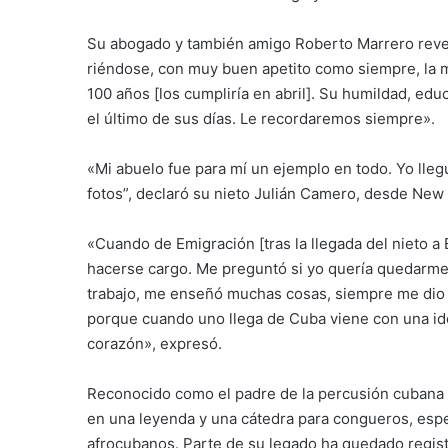
Su abogado y también amigo Roberto Marrero reveló
riéndose, con muy buen apetito como siempre, la m
100 años [los cumpliría en abril]. Su humildad, ed
el último de sus días. Le recordaremos siempre».
«Mi abuelo fue para mí un ejemplo en todo. Yo lle
fotos”, declaró su nieto Julián Camero, desde New
«Cuando de Emigración [tras la llegada del nieto a E
hacerse cargo. Me preguntó si yo quería quedarme c
trabajo, me enseñó muchas cosas, siempre me dio
porque cuando uno llega de Cuba viene con una id
corazón», expresó.
Reconocido como el padre de la percusión cubana
en una leyenda y una cátedra para congueros, especi
afrocubanos. Parte de su legado ha quedado regis