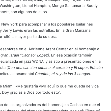
ah Washington, Lionel Hampton, Mongo Santamaría, Buddy
nnett, son algunos de ellos.
 a New York para acompañar a los populares bailarines
Jerry Lewis eran las estrellas. En la Gran Manzana
rrolló la mayor parte de su obra.
 presentarse en el Adrienne Arsht Center en el homenaje a
 gran Israel “Cachao” López)
. En esa ocasión también
pecializada en jazz WDNA, y asistió a presentaciones en la
sta (
Con una canción cubana el corazón
y
El super. Edición
 película documental
Cándido, el rey de las 3 congas
.
e Miami: «Me gustaría vivir aquí lo que me queda de vida.
 Doy gracias a Dios por todo esto”.
o de los organizadores del homenaje a Cachao en que el
del deceso del afamado instrumentista, declaró: “Para mí