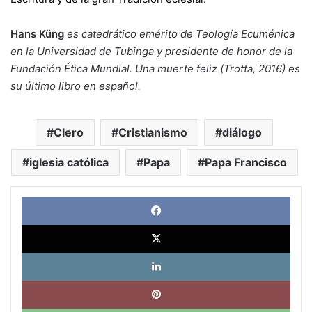
Hans Küng
es catedrático emérito de Teología Ecuménica
en la Universidad de Tubinga y presidente de honor de la
Fundación Ética Mundial. Una muerte feliz (Trotta, 2016) es
su último libro en español.
Clero
Cristianismo
diálogo
iglesia católica
Papa
Papa Francisco
Face
X
Link
Pinte
What