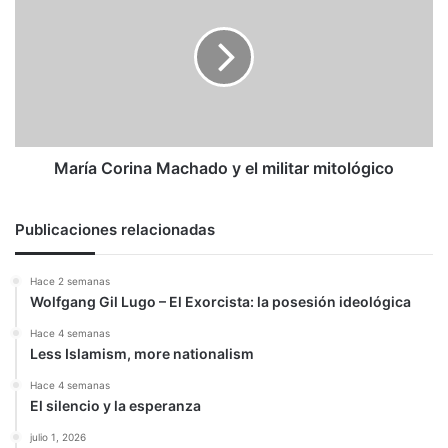
Machado
y
el
militar
mitológico
María Corina Machado y el militar mitológico
Publicaciones relacionadas
Hace 2 semanas
Wolfgang Gil Lugo – El Exorcista: la posesión ideológica
Hace 4 semanas
Less Islamism, more nationalism
Hace 4 semanas
El silencio y la esperanza
julio 1, 2026