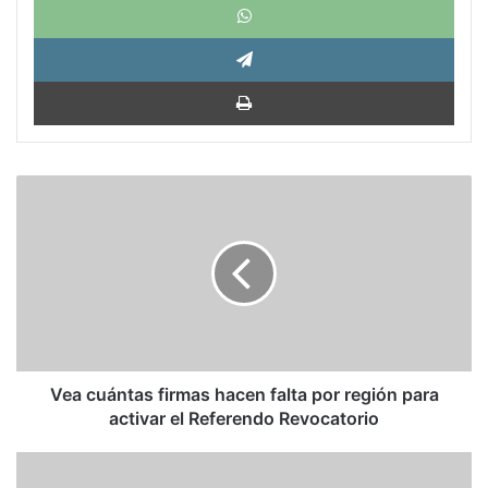
Tele
Impri
Vea
cuántas
firmas
hacen
falta
por
región
para
activar
el
Vea cuántas firmas hacen falta por región para
Referendo
activar el Referendo Revocatorio
Revocatorio
María
Corina