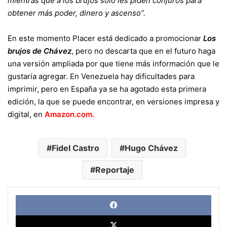
mientras que a los brujos sólo les piden conjuros para
obtener más poder, dinero y ascenso”.
En este momento Placer está dedicado a promocionar
Los
brujos de Chávez
, pero no descarta que en el futuro haga
una versión ampliada por que tiene más información que le
gustaría agregar. En Venezuela hay dificultades para
imprimir, pero en España ya se ha agotado esta primera
edición, la que se puede encontrar, en versiones impresa y
digital, en
Amazon.com
.
Fidel Castro
Hugo Chávez
Reportaje
Face
X