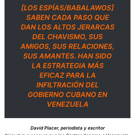
[LOS ESPÍAS/BABALAWOS]
SABEN CADA PASO QUE
DAN LOS ALTOS JERARCAS
DEL CHAVISMO, SUS
AMIGOS, SUS RELACIONES,
SUS AMANTES. HAN SIDO
LA ESTRATEGIA MÁS
EFICAZ PARA LA
INFILTRACIÓN DEL
GOBIERNO CUBANO EN
VENEZUELA
David Placer, periodista y escritor