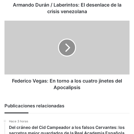
venezolana
Armando Durán / Laberintos: El desenlace de la
crisis venezolana
Federico
Vegas:
En
torno
a
los
cuatro
jinetes
del
Apocalipsis
Federico Vegas: En torno a los cuatro jinetes del
Apocalipsis
Publicaciones relacionadas
Hace 3 horas
Del cráneo del Cid Campeador a los falsos Cervantes: los
secretos mejor guardados de la Real Academia Española