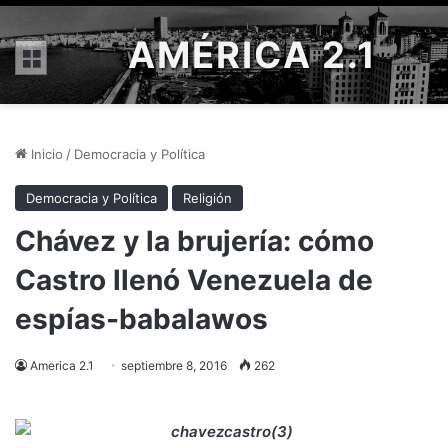
AMÉRICA 2.1
Menú
Inicio
/
Democracia y Política
Democracia y Política
Religión
Chávez y la brujería: cómo
Castro llenó Venezuela de
espías-babalawos
America 2.1
septiembre 8, 2016
262