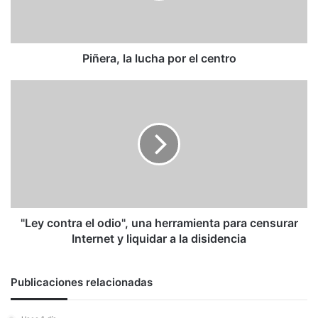
Piñera, la lucha por el centro
"Ley
contra
el
odio",
una
herramienta
para
censurar
Internet
y
"Ley contra el odio", una herramienta para censurar
liquidar
Internet y liquidar a la disidencia
a
la
disidencia
Publicaciones relacionadas