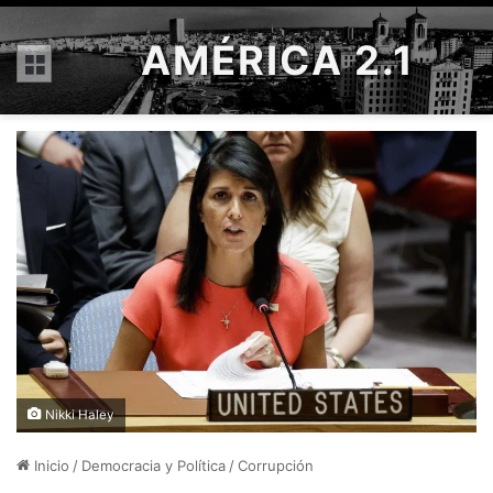
AMÉRICA 2.1
Menú
Nikki Haley
Inicio
/
Democracia y Política
/
Corrupción