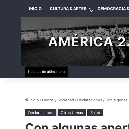
INICIO
CULTURA & ARTES
DEMOCRACIA &
AMÉRICA 2.
Noticias de última hora
Inicio
/
Gente y Sociedad
/
Declaraciones
/
Con algunas 
Declaraciones
Otros temas
Salud
Con algunas aper