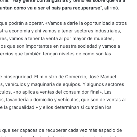
ral. “
Hay gente con angustias y temores sobre qué va a
untan cómo va a ser el país para recuperarse
”, afirmó.
ue podrán a operar. «Vamos a darle la oportunidad a otros
ra economía y ahí vamos a tener sectores industriales,
res, vamos a tener la venta al por mayor de muebles,
culos que son importantes en nuestra sociedad y vamos a
ercios que también tengan niveles de como son las
e bioseguridad. El ministro de Comercio, José Manuel
es, vehículos y maquinaria de equipos. Y algunos sectores
ulos, «no aplica a ventas del consumidor final». Las
s, lavandería a domicilio y vehículos, que son de ventas al
de la gradualidad » y ellos determinan si cumplen los
s que ser capaces de recuperar cada vez más espacio de