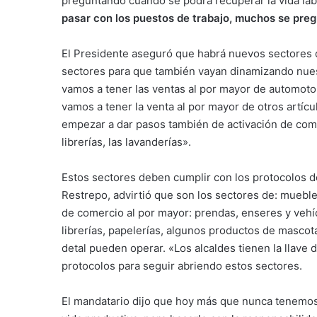
preguntando cuándo se podrá recuperar la vida labo
pasar con los puestos de trabajo, muchos se preg
El Presidente aseguró que habrá nuevos sectores q
sectores para que también vayan dinamizando nuest
vamos a tener las ventas al por mayor de automoto
vamos a tener la venta al por mayor de otros artí
empezar a dar pasos también de activación de com
librerías, las lavanderías».
Estos sectores deben cumplir con los protocolos d
Restrepo, advirtió que son los sectores de: muebl
de comercio al por mayor: prendas, enseres y vehíc
librerías, papelerías, algunos productos de mascota
detal pueden operar. «Los alcaldes tienen la llave 
protocolos para seguir abriendo estos sectores.
El mandatario dijo que hoy más que nunca tenemo