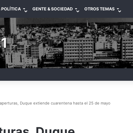
 POLÍTICA
GENTE & SOCIEDAD
OTROS TEMAS
1
aperturas, Duque extiende cuarentena hasta el 25 de mayo
turas, Duque