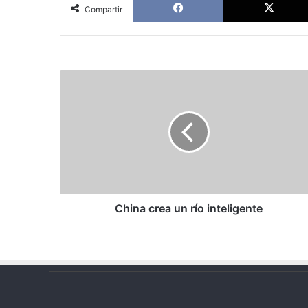
Compartir
China
crea
un
río
inteligente
China crea un río inteligente