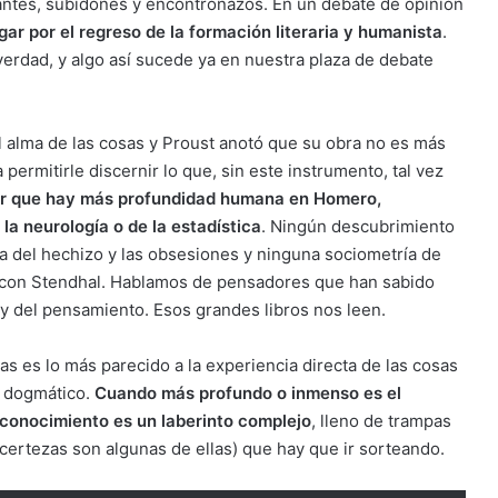
antes, subidones y encontronazos. En un debate de opinión
ar por el regreso de la formación literaria y humanista
.
 verdad, y algo así sucede ya en nuestra plaza de debate
al alma de las cosas y Proust anotó que su obra no es más
permitirle discernir lo que, sin este instrumento, tal vez
er que hay más profundidad humana en Homero,
a neurología o de la estadística
. Ningún descubrimiento
a del hechizo y las obsesiones y ninguna sociometría de
ir con Stendhal. Hablamos de pensadores que han sabido
 y del pensamiento. Esos grandes libros nos leen.
as es lo más parecido a la experiencia directa de las cosas
o dogmático.
Cuando más profundo o inmenso es el
 conocimiento es un laberinto complejo
, lleno de trampas
s certezas son algunas de ellas) que hay que ir sorteando.