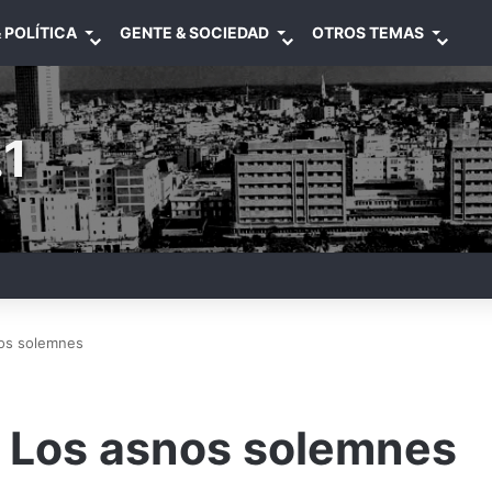
 POLÍTICA
GENTE & SOCIEDAD
OTROS TEMAS
1
nos solemnes
: Los asnos solemnes