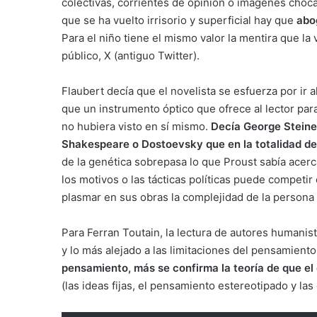
colectivas, corrientes de opinión o imágenes choc
que se ha vuelto irrisorio y superficial hay que
abog
Para el niño tiene el mismo valor la mentira que la
público, X (antiguo Twitter).
Flaubert decía que el novelista se esfuerza por ir 
que un instrumento óptico que ofrece al lector para 
no hubiera visto en sí mismo.
Decía George Stein
Shakespeare o Dostoevsky que en la totalidad de l
de la genética sobrepasa lo que Proust sabía acerc
los motivos o las tácticas políticas puede compet
plasmar en sus obras la complejidad de la persona
Para Ferran Toutain, la lectura de autores humanist
y lo más alejado a las limitaciones del pensamient
pensamiento, más se confirma la teoría de que el
(las ideas fijas, el pensamiento estereotipado y la