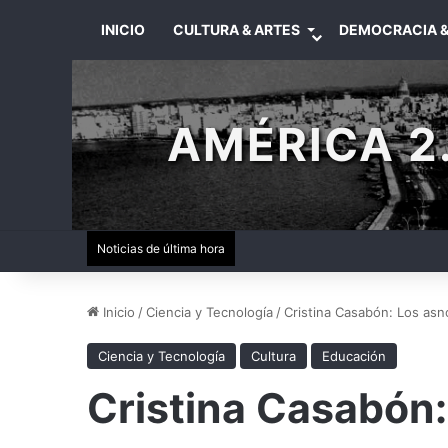
INICIO
CULTURA & ARTES
DEMOCRACIA &
AMÉRICA 2.
Noticias de última hora
Inicio
/
Ciencia y Tecnología
/
Cristina Casabón: Los as
Ciencia y Tecnología
Cultura
Educación
Cristina Casabón