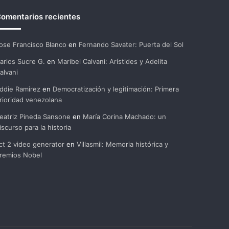
omentarios recientes
ose Francisco Blanco
en
Fernando Savater: Puerta del Sol
arlos Sucre G.
en
Maribel Calvani: Arístides y Adelita
alvani
ddie Ramirez
en
Democratización y legitimación: Primera
rioridad venezolana
eatriz Pineda Sansone
en
María Corina Machado: un
iscurso para la historia
ct 2 video generator
en
Villasmil: Memoria histórica y
remios Nobel