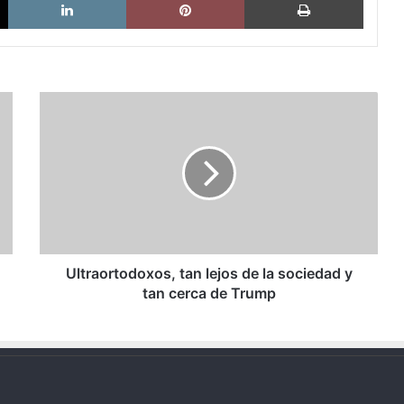
Ultraortodoxos,
tan
lejos
de
la
sociedad
y
tan
cerca
de
Ultraortodoxos, tan lejos de la sociedad y
Trump
tan cerca de Trump