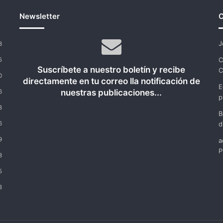
Newsletter
C
J
3
C
5
Suscríbete a nuestro boletín y recibe
C
0
directamente en tu correo lla notificación de
E
nuestras publicaciones...
6
p
8
B
6
d
9
a
P
3
5
8