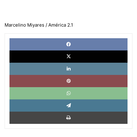
Marcelino Miyares / América 2.1
Face
X
Link
Pinte
What
Tele
Impri