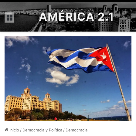
AMÉRICA 2.1
Menú
Inicio
/
Democracia y Política
/
Democracia