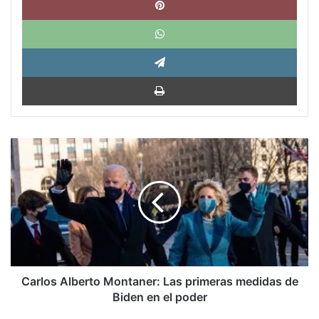
What
Tele
Impri
Carlos
Alberto
Montaner:
Las
primeras
medidas
de
Biden
en
el
Carlos Alberto Montaner: Las primeras medidas de
poder
Biden en el poder