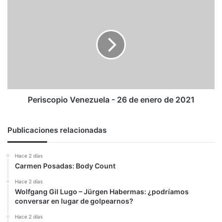
Periscopio
Venezuela
-
26
de
enero
de
2021
Periscopio Venezuela - 26 de enero de 2021
Publicaciones relacionadas
Hace 2 días
Carmen Posadas: Body Count
Hace 2 días
Wolfgang Gil Lugo – Jürgen Habermas: ¿podríamos
conversar en lugar de golpearnos?
Hace 2 días