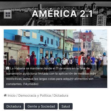
AMÉRICA 2.1
Menú
La Habana se mantiene desde el 11 de enero en la fase de
transmisión autóctona limitada con la aplicación de medidas más
restrictivas, aunque las largas colas para adquirir alimentos son
constantes. (14ymedio)
Inicio
/
Democracia y Política
/
Dictadura
Dictadura
Gente y Sociedad
Salud