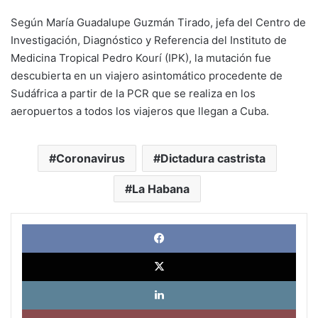
Según María Guadalupe Guzmán Tirado, jefa del Centro de
Investigación, Diagnóstico y Referencia del Instituto de
Medicina Tropical Pedro Kourí (IPK), la mutación fue
descubierta en un viajero asintomático procedente de
Sudáfrica a partir de la PCR que se realiza en los
aeropuertos a todos los viajeros que llegan a Cuba.
Coronavirus
Dictadura castrista
La Habana
Face
X
Link
Pinte