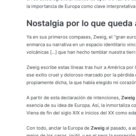
la importancia de Europa como clave interpretativa de
Nostalgia por lo que queda 
Ya en sus primeros compases, Zweig, el “gran eur
enmarca su narrativa en un espacio identitario vinc
volcánicas […] que han hecho temblar nuestra tierr
Zweig escribe estas líneas tras huir a América por
ese exilio cruel y doloroso marcado por la pérdida 
propiamente dicha, la que había elegido mi corazón
A partir de esta declaración de intenciones,
Zweig
esencia de su idea de Europa. Así, la inmortaliza c
Viena de fin del siglo XIX e inicios del XX como ed
Con todo, anclar la Europa de
Zweig
al pasado, a aq
mejor de los casos, inútil, y en el peor la expresi