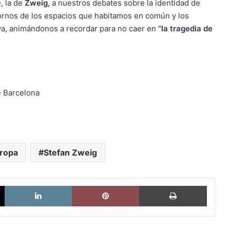
, la de
Zweig,
a nuestros debates sobre la identidad de
ntornos de los espacios que habitamos en común y los
iva, animándonos a recordar para no caer en
“
la tragedia de
e Barcelona
ropa
Stefan Zweig
X
LinkedIn
Pinterest
Imprimi