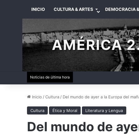
INICIO
CULTURA & ARTES
DEMOCRACIA &
AMÉRICA 2.
Noticias de última hora
Inicio
/
Cultura
/
Del mundo de ayer a la Europa del mañ
Cultura
Ética y Moral
Literatura y Lengua
Del mundo de ayer