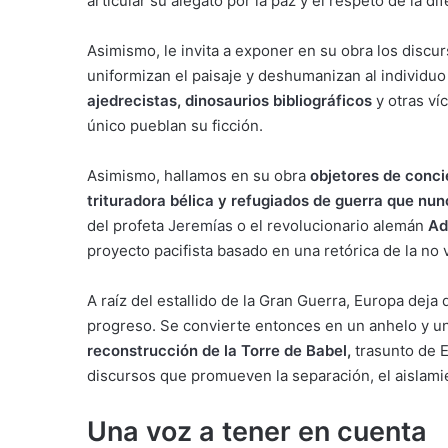
articular su alegato por la paz y el respeto de la dif
Asimismo, le invita a exponer en su obra los discur
uniformizan el paisaje y deshumanizan al individu
ajedrecistas
,
dinosaurios bibliográficos
y otras ví
único pueblan su ficción.
Asimismo, hallamos en su obra
objetores de conci
trituradora bélica
y
refugiados de guerra que nun
del profeta
Jeremías
o el revolucionario alemán
Ad
proyecto pacifista basado en una retórica de la no v
A raíz del estallido de la Gran Guerra, Europa deja
progreso. Se convierte entonces en un anhelo y un
reconstrucción de la Torre de Babel
,
trasunto de E
discursos que promueven la separación, el aislamie
Una voz a tener en cuenta