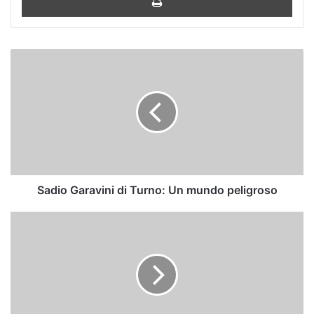
Sadio
Garavini
di
Turno:
Un
mundo
peligroso
Sadio Garavini di Turno: Un mundo peligroso
¿En
qué
se
parecen
Pablo
Iglesias
y