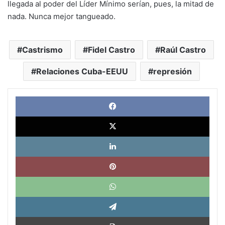
llegada al poder del Líder Mínimo serían, pues, la mitad de
nada. Nunca mejor tangueado.
Castrismo
Fidel Castro
Raúl Castro
Relaciones Cuba-EEUU
represión
Face
X
Link
Pinte
What
Tele
Impri