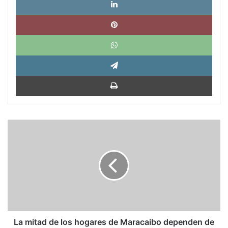
Pinte
What
Tele
Impri
La
mitad
de
los
hogares
de
Maracaibo
dependen
de
remesas
La mitad de los hogares de Maracaibo dependen de