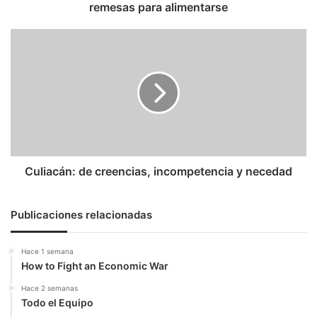
para
remesas para alimentarse
alimentarse
Culiacán:
de
creencias,
incompetencia
y
necedad
Culiacán: de creencias, incompetencia y necedad
Publicaciones relacionadas
Hace 1 semana
How to Fight an Economic War
Hace 2 semanas
Todo el Equipo