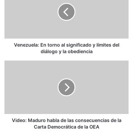
torno
al
significado
y
límites
del
diálogo
y
Venezuela: En torno al significado y límites del
la
diálogo y la obediencia
obediencia
Video:
Maduro
habla
de
las
consecuencias
de
la
Carta
Democrática
Video: Maduro habla de las consecuencias de la
de
Carta Democrática de la OEA
la