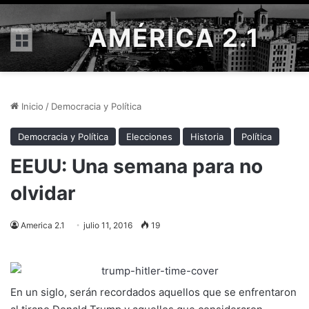
AMÉRICA 2.1
Menú
Inicio
/
Democracia y Política
Democracia y Política
Elecciones
Historia
Política
EEUU: Una semana para no
olvidar
America 2.1
julio 11, 2016
19
En un siglo, serán recordados aquellos que se enfrentaron