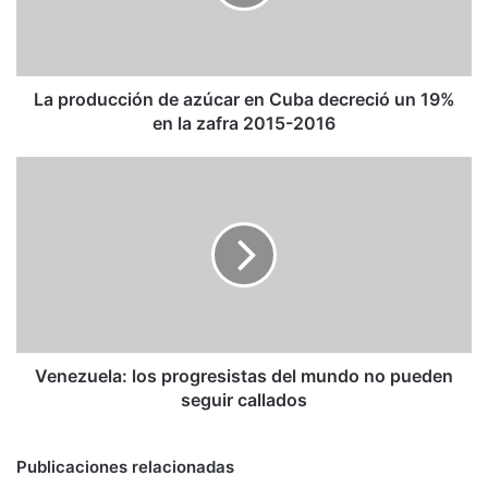
Cuba
decreció
un
19%
en
La producción de azúcar en Cuba decreció un 19%
la
en la zafra 2015-2016
zafra
2015-
Venezuela:
2016
los
progresistas
del
mundo
no
pueden
seguir
callados
Venezuela: los progresistas del mundo no pueden
seguir callados
Publicaciones relacionadas