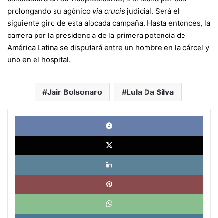
prolongando su agónico
via crucis
judicial. Será el
siguiente giro de esta alocada campaña. Hasta entonces, la
carrera por la presidencia de la primera potencia de
América Latina se disputará entre un hombre en la cárcel y
uno en el hospital.
Jair Bolsonaro
Lula Da Silva
Face
X
Link
Pinte
What
Tele