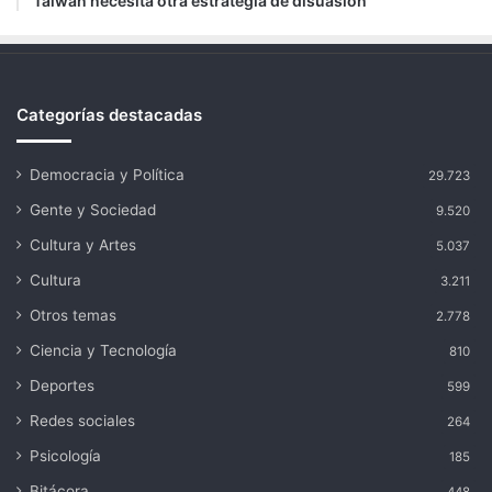
Taiwán necesita otra estrategia de disuasión
Categorías destacadas
Democracia y Política
29.723
Gente y Sociedad
9.520
Cultura y Artes
5.037
Cultura
3.211
Otros temas
2.778
Ciencia y Tecnología
810
Deportes
599
Redes sociales
264
Psicología
185
Bitácora