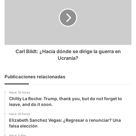
¿Hacia
dónde
se
dirige
la
guerra
en
Ucrania?
Carl Bildt: ¿Hacia dónde se dirige la guerra en
Ucrania?
Publicaciones relacionadas
Hace 16 horas
Chitty La Roche: Trump, thank you, but do not forget to
leave, and do it soon.
Hace 16 horas
Elizabeth Sanchez Vegas: ¿Regresar o renunciar? Una
falsa elección
Hace 3 días