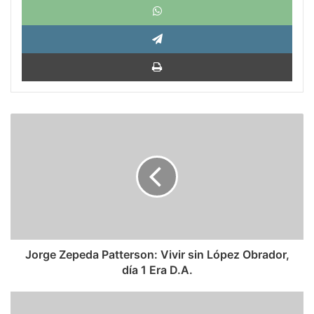
Tele
Impri
Jorge
Zepeda
Patterson:
Vivir
sin
López
Obrador,
día
1
Era
Jorge Zepeda Patterson: Vivir sin López Obrador,
D.A.
día 1 Era D.A.
Carl
Bildt: