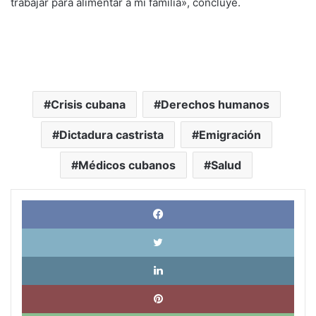
trabajar para alimentar a mi familia», concluye.
Crisis cubana
Derechos humanos
Dictadura castrista
Emigración
Médicos cubanos
Salud
Face
X
Link
Pinte
What