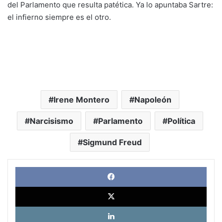
del Parlamento que resulta patética. Ya lo apuntaba Sartre:
el infierno siempre es el otro.
Irene Montero
Napoleón
Narcisismo
Parlamento
Política
Sigmund Freud
Face
X
Link