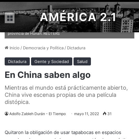
AMÉRICA 2.1
Menú
Voluntarios desinfectan una estación de tren en Changsha,
provincia de Hunan. REUTERS
Inicio
/
Democracia y Política
/
Dictadura
Dictadura
Gente y Sociedad
Salud
En China saben algo
Mientras el mundo está prácticamente abierto,
China vive escenas propias de una película
distópica.
Adolfo Zableh Durán - El Tiempo
mayo 11, 2022
31
Quitaron la obligación de usar tapabocas en espacios