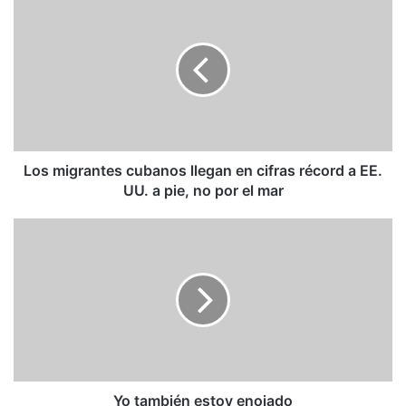
migrantes
cubanos
llegan
en
cifras
récord
a
EE.
UU.
Los migrantes cubanos llegan en cifras récord a EE.
a
UU. a pie, no por el mar
pie,
no
Yo
por
también
el
estoy
mar
enojado
Yo también estoy enojado