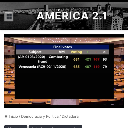
AMÉRICA 2.1
Menú
Inicio
/
Democracia y Política
/
Dictadura