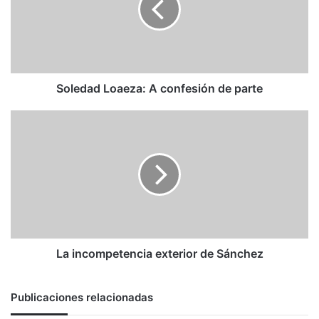
de
parte
Soledad Loaeza: A confesión de parte
La
incompetencia
exterior
de
Sánchez
La incompetencia exterior de Sánchez
Publicaciones relacionadas