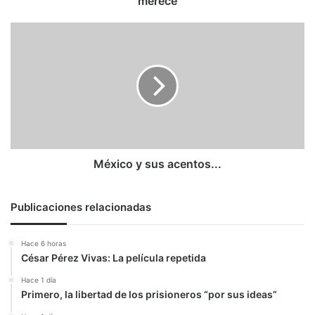
merece
México
y
sus
acentos...
México y sus acentos...
Publicaciones relacionadas
Hace 6 horas
César Pérez Vivas: La película repetida
Hace 1 día
Primero, la libertad de los prisioneros “por sus ideas”