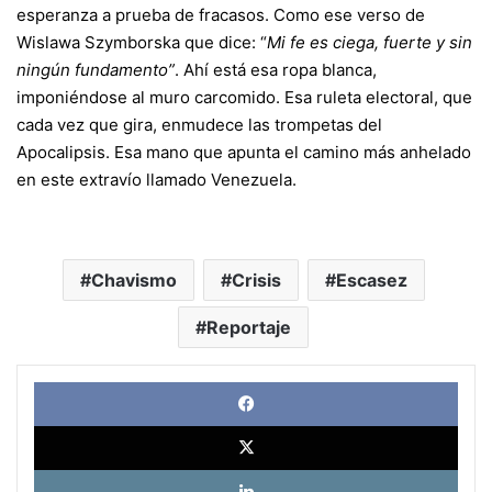
esperanza a prueba de fracasos. Como ese verso de
Wislawa Szymborska que dice: “
Mi fe es ciega, fuerte y sin
ningún fundamento”
. Ahí está esa ropa blanca,
imponiéndose al muro carcomido. Esa ruleta electoral, que
cada vez que gira, enmudece las trompetas del
Apocalipsis. Esa mano que apunta el camino más anhelado
en este extravío llamado Venezuela.
Chavismo
Crisis
Escasez
Reportaje
Face
X
Link