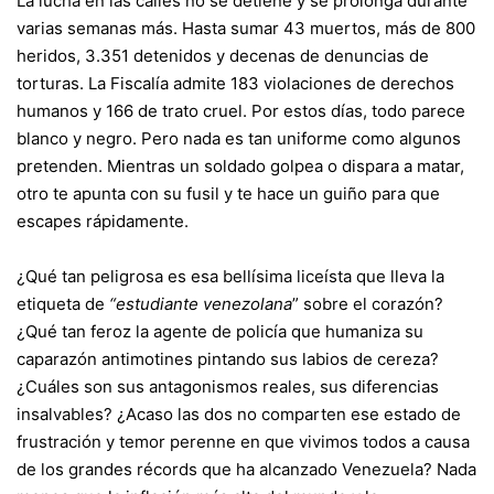
La lucha en las calles no se detiene y se prolonga durante
varias semanas más. Hasta sumar 43 muertos, más de 800
heridos, 3.351 detenidos y decenas de denuncias de
torturas. La Fiscalía admite 183 violaciones de derechos
humanos y 166 de trato cruel. Por estos días, todo parece
blanco y negro. Pero nada es tan uniforme como algunos
pretenden. Mientras un soldado golpea o dispara a matar,
otro te apunta con su fusil y te hace un guiño para que
escapes rápidamente.
¿Qué tan peligrosa es esa bellísima liceísta que lleva la
etiqueta de
“estudiante venezolana
” sobre el corazón?
¿Qué tan feroz la agente de policía que humaniza su
caparazón antimotines pintando sus labios de cereza?
¿Cuáles son sus antagonismos reales, sus diferencias
insalvables? ¿Acaso las dos no comparten ese estado de
frustración y temor perenne en que vivimos todos a causa
de los grandes récords que ha alcanzado Venezuela? Nada