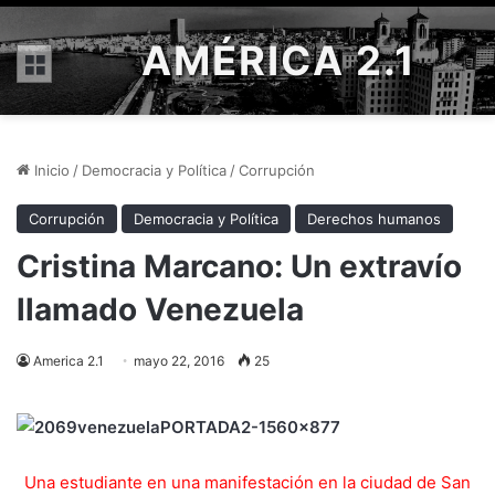
AMÉRICA 2.1
Menú
Inicio
/
Democracia y Política
/
Corrupción
Corrupción
Democracia y Política
Derechos humanos
Cristina Marcano: Un extravío
llamado Venezuela
America 2.1
mayo 22, 2016
25
Una estudiante en una manifestación en la ciudad de San