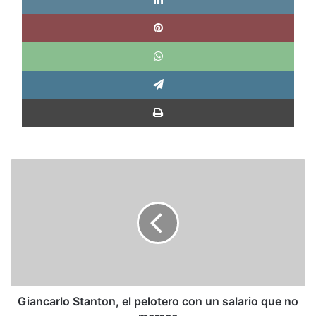
Pinte
What
Tele
Impri
Giancarlo
Stanton,
el
pelotero
con
un
salario
que
no
merece
Giancarlo Stanton, el pelotero con un salario que no